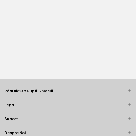
gingiilor
Poate o Periuță 
electrică să p
retragerea ging
Răsfoiește După Colecții
Legal
Suport
Despre Noi