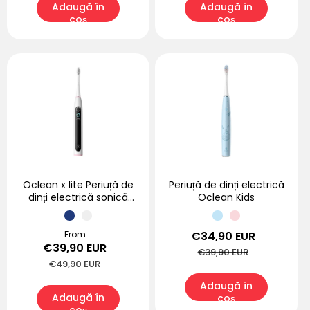
Adaugă în
Adaugă în
coș
coș
Oclean x lite Periuță de
Periuță de dinți electrică
dinți electrică sonică
Oclean Kids
inteligentă
Preț
From
Preț
Preț
€34,90 EUR
Preț
€39,90 EUR
redus
obișnuit
redus
obișnuit
€39,90 EUR
€49,90 EUR
Adaugă în
Adaugă în
coș