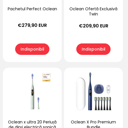
Pachetul Perfect Oclean
Oclean Ofertă Exclusivă
Twin
Preț
€279,90 EUR
Preț
€209,90 EUR
obișnuit
obișnuit
Indisponibil
Indisponibil
Oclean x ultra 20 Periuță
Oclean X Pro Premium
de dinți electrică sonică
Bundle