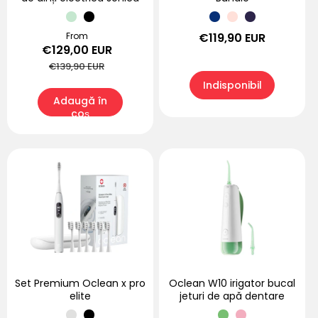
Preț
From
Preț
Preț
€119,90 EUR
€129,00 EUR
redus
obișnuit
obișnuit
€139,90 EUR
Indisponibil
Adaugă în
coș
Set Premium Oclean x pro
Oclean W10 irigator bucal
elite
jeturi de apă dentare