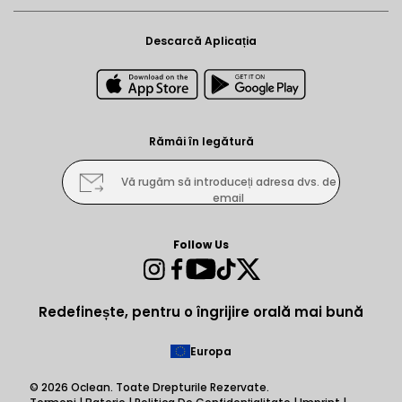
Descarcă Aplicația
Rămâi în legătură
Vă rugăm să introduceți adresa dvs. de
email
Follow Us
Instagram
Facebook
YouTube
TikTok
Twitter
Redefinește, pentru o îngrijire orală mai bună
Europa
© 2026
Oclean
. Toate Drepturile Rezervate.