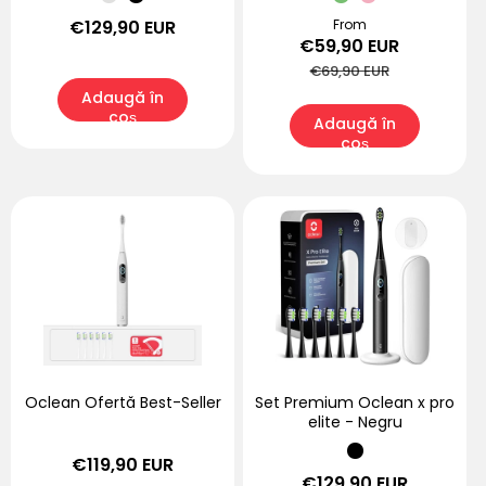
Preț
€129,90 EUR
Preț
From
Preț
€59,90 EUR
obișnuit
redus
obișnuit
€69,90 EUR
Adaugă în
coș
Adaugă în
coș
Oclean Ofertă Best-Seller
Set Premium Oclean x pro
elite - Negru
Preț
€119,90 EUR
Preț
€129,90 EUR