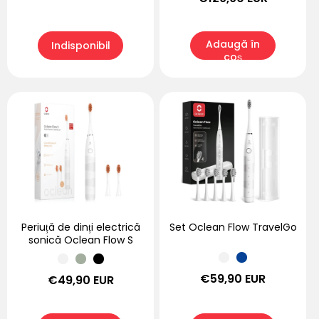
obișnuit
obișnuit
Adaugă în
Indisponibil
coș
Periuță de dinți electrică
Set Oclean Flow TravelGo
sonică Oclean Flow S
Preț
€59,90 EUR
Preț
€49,90 EUR
obișnuit
obișnuit