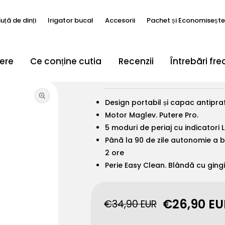
iuță de dinți
Irigator bucal
Accesorii
Pachet și Economiseșt
ere
Ce conține cutia
Recenzii
Întrebări fr
Ease Pro Periuță de 
NOU
HOT
NOU
NEW
NOU
Seria Clasică
Easy Clean Seria
x lite
From €15,90
From €39,90
From €5,90
Design portabil și capac antipraf
Motor Maglev. Putere Pro.
5 moduri de periaj cu indicatori 
Până la 90 de zile autonomie a b
2 ore
Our Story
Newsroom
Perie Easy Clean. Blândă cu gingi
W10
W1
W10 
X Pro 20
 €59,90
€79,90
€35
From €79,90
€26,90 EU
€34,90 EUR
Preț
Preț