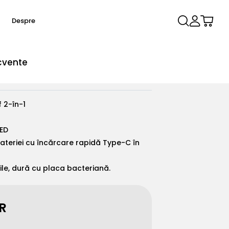
Autentificare
Cart
e
Despre
ecvente
dinți electrică sonică
NOU
x pro elite
From €99,90
 2-în-1
LED
ateriei cu încărcare rapidă Type-C în
ile, dură cu placa bacteriană.
Lite
X Elite 10
,90
From €99,00
R