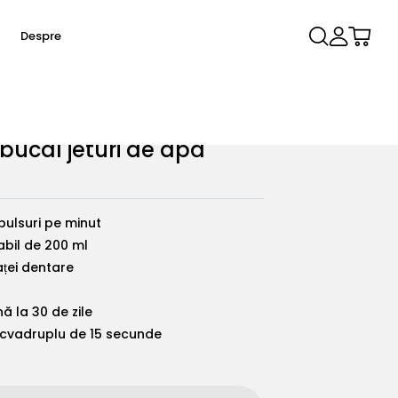
Autentificare
Cart
e
Despre
 bucal jeturi de apă
NOU
x pro elite
From €99,90
pulsuri pe minut
bil de 200 ml
aței dentare
ă la 30 de zile
Lite
X Elite 10
r cvadruplu de 15 secunde
,90
From €99,00