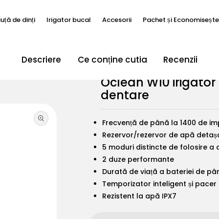
iuță de dinți
Irigator bucal
Accesorii
Pachet și Economiseșt
Descriere
Ce conține cutia
Recenzii
Jeturi de apă dentare
NOU
HOT
Oclean W10 irigator
NOU
NEW
NOU
Seria Clasică
Easy Clean Seria
x lite
From €15,90
From €39,90
From €5,90
dentare
Frecvență de până la 1400 de im
Rezervor/rezervor de apă detașa
5 moduri distincte de folosire a 
Our Story
Newsroom
2 duze performante
Durată de viață a bateriei de pân
W10
W1
W10 
X Pro 20
Temporizator inteligent și pace
 €59,90
€79,90
€35
From €79,90
Rezistent la apă IPX7