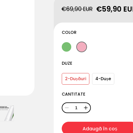
€59,90 EU
€69,90 EUR
Preț
Preț
redus
obișnuit
COLOR
DUZE
2-Dușăuri
4-Dușe
CANTITATE
Scade
Crește
cantitatea
cantitatea
pentru
pentru
Adaugă în coș