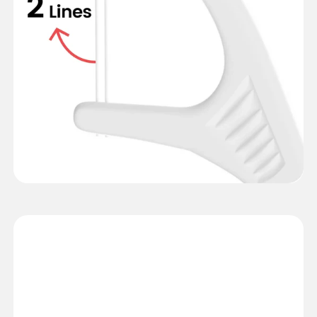
Fabricat din
fibră de polietilenă
cu greutate moleculară mare